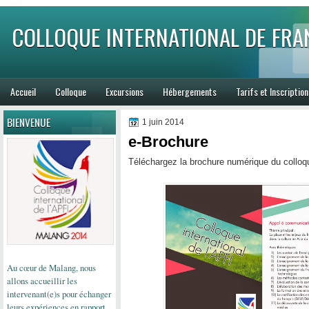
COLLOQUE INTERNATIONAL DE FRA
Accueil
Colloque
Excursions
Hébergements
Tarifs et Inscription
BIENVENUE
1 juin 2014
e-Brochure
Téléchargez la brochure numérique du colloqu
Au cœur de Malang, nous
allons
accueillir
les
intervenant(e)s pour
échanger
leurs expériences en
rapport