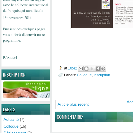
avec le colloque international
de
français
qui aura lieu le
er
1
novembre 2014.
Puissent ces quelques pages
vous aider à découvrir notre
programme.
[Comité]
at
10:42
INSCRIPTION
Labels:
Colloque
,
Inscription
Acc
Article plus récent
LABELS
COMMENTAIRE:
Actualité
(7)
Colloque
(16)