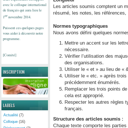
avec le colloque international
Les articles soumis comptent un m
de
français
qui aura lieu le
résumé, les notes, les références, l
er
1
novembre 2014.
Normes typographiques
Puissent ces quelques pages
Nous avons défini quelques normes
vous aider à découvrir notre
programme.
Mettre un accent sur les lett
nécessaire.
[Comité]
Vérifier l’utilisation des maju
des organisations.
Utiliser le « et » au lieu de « 
INSCRIPTION
Utiliser le « etc. » après tro
précédemment énumérés.
Remplacer les trois points de
cela est approprié.
Respecter les autres règles 
LABELS
français.
Actualité
(7)
Structure des articles soumis :
Colloque
(16)
Chaque texte comporte les parties 