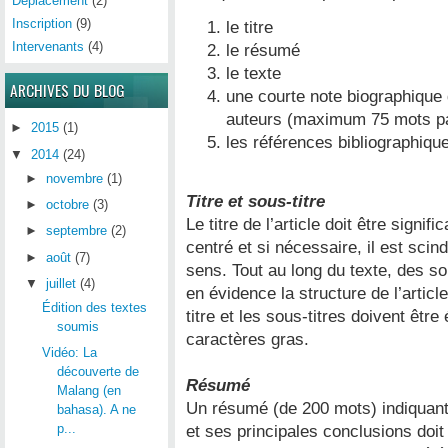
Déplacement
(2)
Inscription
(9)
le titre
Intervenants
(4)
le résumé
le texte
ARCHIVES DU BLOG
une courte note biographique 
auteurs (maximum 75 mots pa
►
2015
(1)
les références bibliographiqu
▼
2014
(24)
►
novembre
(1)
Titre et sous-titre
►
octobre
(3)
Le titre de l’article doit être signi
►
septembre
(2)
centré et si nécessaire, il est scin
►
août
(7)
sens. Tout au long du texte, des sou
▼
juillet
(4)
en évidence la structure de l’article
Édition des textes
titre et les sous-titres doivent être
soumis
caractères gras.
Vidéo: La
découverte de
Résumé
Malang (en
Un résumé (de 200 mots) indiquant 
bahasa). A ne
p...
et ses principales conclusions doit ê