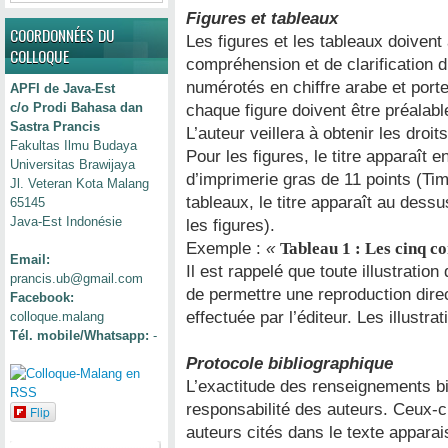
Figures et tableaux
COORDONNÉES DU
Les figures et les tableaux doiven
COLLOQUE
compréhension et de clarification d
numérotés en chiffre arabe et porte
APFI de Java-Est
c/o Prodi Bahasa dan
chaque figure doivent être préalab
Sastra Prancis
L’auteur veillera à obtenir les droi
Fakultas Ilmu Budaya
Pour les figures, le titre apparaît
Universitas Brawijaya
d’imprimerie gras de 11 points (T
Jl. Veteran Kota Malang
tableaux, le titre apparaît au des
65145
Java-Est Indonésie
les figures).
Exemple :
«
Tableau 1 : Les cinq 
Email:
Il est rappelé que toute illustration
prancis.ub@gmail.com
de permettre une reproduction dire
Facebook:
effectuée par l’éditeur. Les illustra
colloque.malang
Tél. mobile/Whatsapp:
-
Protocole bibliographique
L’exactitude des renseignements b
responsabilité des auteurs. Ceux-c
Flip
auteurs cités dans le texte apparai