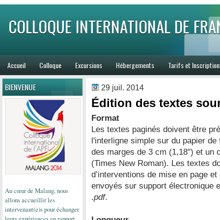
COLLOQUE INTERNATIONAL DE FRA
Accueil
Colloque
Excursions
Hébergements
Tarifs et Inscription
BIENVENUE
29 juil. 2014
Édition des textes sou
Format
Les textes paginés doivent être pr
l'interligne simple sur du papier de
des marges de 3 cm (1,18") et un c
(Times New Roman). Les textes do
d’interventions de mise en page et 
envoyés sur support électronique e
Au cœur de Malang, nous
.
pdf
.
allons
accueillir
les
intervenant(e)s pour
échanger
leurs expériences en
rapport
Longueur